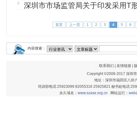
深圳市市场监管局关于印发采用T
电梯使用安全条例》宣贯…
及自动人行道安全排查…
首页
上一页
1
2
3
4
5
6
内容搜索：
联系我们
|
友情链接
|
Copyright ©2008-201
地址：深圳市福田区八卦六街
培训部电话:25923099 82055316 25925821 秘书处电话:25926
永久域名：
www.szase.org.cn
网站运行：
web@